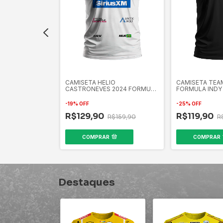
 SEMPRE GIL
CAMISETA HELIO
CAMISETA TEA
CASTRONEVES 2024 FORMULA
FORMULA INDY
INDY
-
19
%
OFF
-
25
%
OFF
R$129,90
R$119,90
$159,90
R$159,90
R
COMPRAR
COMPRAR
Destaques