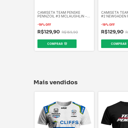
ren Mônaco
CAMISETA TEAM PENSKE
CAMISETA TEA
PENNZOIL #3 MCLAUGHLIN -
#2 NEWGADEN 
FORMULA INDY
-
19
%
OFF
-
19
%
OFF
$159,90
R$129,90
R$129,90
R$159,90
R
COMPRAR
COMPRAR
Mais vendidos