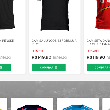
M PENSKE
CAMISA JUNCOS 23 FORMULA
CAMISETA GANA
INDY
FORMULA INDY
-
21
%
OFF
-
25
%
OFF
R$149,90
R$119,90
$159,90
R$189,90
R
COMPRAR
COMPRAR