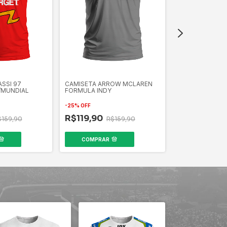
SSI 97
CAMISETA ARROW MCLAREN
CAMISETA PARA
/MUNDIAL
FORMULA INDY
DE FERRAN
-
25
%
OFF
-
19
%
OFF
R$119,90
$159,90
R$159,90
R$129,90
R
COMPRAR
COMPRAR