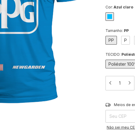
Cor:
Azul claro
Tamanho:
PP
PP
P
TECIDO:
Poliés
Poliéster 10
Entregas para o 
Meios de e
Não sei meu C