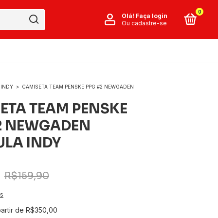
0
Olá!
Faça login
Ou cadastre-se
INDY
>
CAMISETA TEAM PENSKE PPG #2 NEWGADEN
ETA TEAM PENSKE
2 NEWGADEN
LA INDY
R$159,90
es
partir de
R$350,00