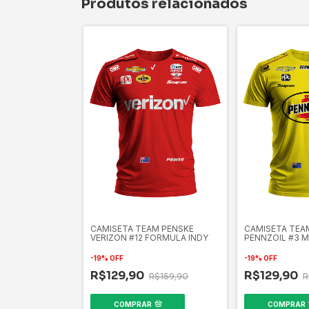
Produtos relacionados
CAMISETA TEAM PENSKE
CAMISETA TEA
VERIZON #12 FORMULA INDY
PENNZOIL #3 M
FORMULA INDY
-
19
%
OFF
-
19
%
OFF
R$129,90
R$129,90
R$159,90
R
COMPRAR
COMPRAR