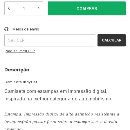
ALTERAR CEP
Entregas para o CEP:
Meios de envio
CALCULAR
Não sei meu CEP
Descrição
Camiseta IndyCar
Camiseta com estampas em impressão digital,
inspirada na melhor categoria do automobilismo.
Estampa: Impressão digital de alta definição resistênnte a
lavagens(não passar ferro sobre a estampa sem a devida
proteção).